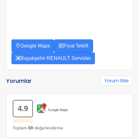
Google Maps
Fiyat Teklifi
Başakşehir RENAULT Servisler
Yorumlar
Yorum Ekle
4.9
Google Maps
✩✩✩✩✩
Toplam
88
değerlendirme