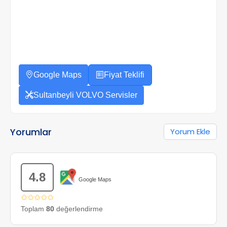
Google Maps
Fiyat Teklifi
Sultanbeyli VOLVO Servisler
Yorumlar
Yorum Ekle
4.8
Google Maps
✩✩✩✩✩
Toplam
80
değerlendirme