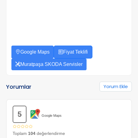
Google Maps
Fiyat Teklifi
Muratpaşa SKODA Servisler
Yorumlar
Yorum Ekle
5
Google Maps
✩✩✩✩✩
Toplam
104
değerlendirme