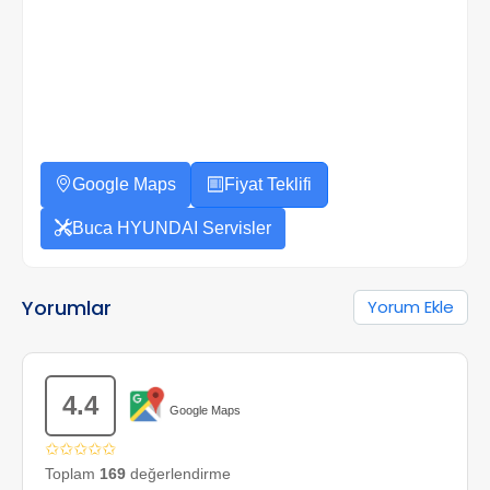
Google Maps
Fiyat Teklifi
Buca HYUNDAI Servisler
Yorumlar
Yorum Ekle
4.4
Google Maps
✩✩✩✩✩
Toplam
169
değerlendirme