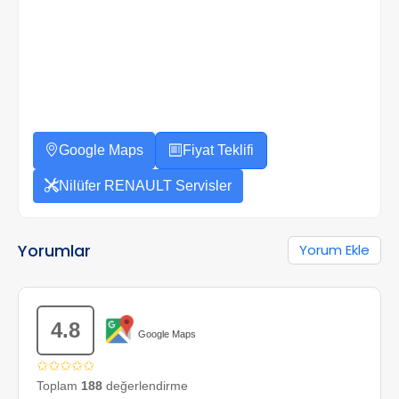
Google Maps
Fiyat Teklifi
Nilüfer RENAULT Servisler
Yorumlar
Yorum Ekle
4.8
Google Maps
✩✩✩✩✩
Toplam
188
değerlendirme