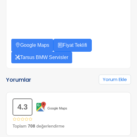
Google Maps
Fiyat Teklifi
Tarsus BMW Servisler
Yorumlar
Yorum Ekle
4.3
Google Maps
✩✩✩✩✩
Toplam
708
değerlendirme