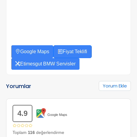
Google Maps
Fiyat Teklifi
Etimesgut BMW Servisler
Yorumlar
Yorum Ekle
4.9
Google Maps
✩✩✩✩✩
Toplam
116
değerlendirme