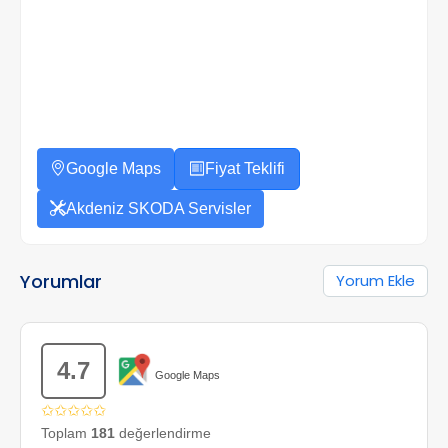
Google Maps
Fiyat Teklifi
Akdeniz SKODA Servisler
Yorumlar
Yorum Ekle
4.7
Google Maps
✩✩✩✩✩
Toplam
181
değerlendirme