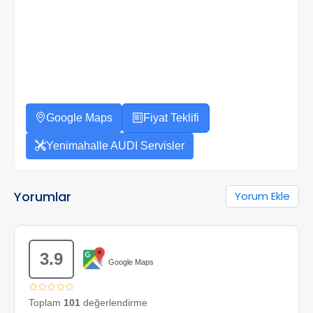
Google Maps
Fiyat Teklifi
Yenimahalle AUDI Servisler
Yorumlar
Yorum Ekle
3.9
Google Maps
✩✩✩✩✩
Toplam
101
değerlendirme