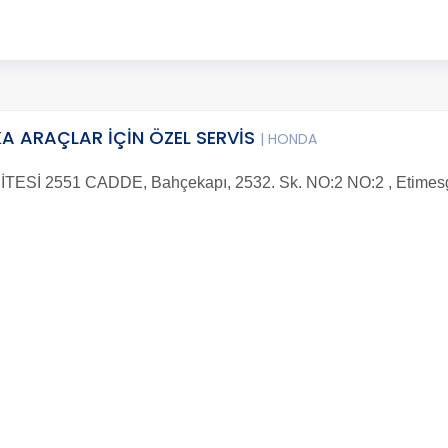
A ARAÇLAR İÇİN ÖZEL SERVİS
| HONDA
Sİ 2551 CADDE, Bahçekapı, 2532. Sk. NO:2 NO:2 , Etimesg