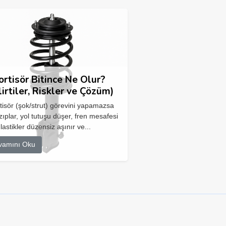
rtisör Bitince Ne Olur?
lirtiler, Riskler ve Çözüm)
isör (şok/strut) görevini yapamazsa
zıplar, yol tutuşu düşer, fren mesafesi
 lastikler düzensiz aşınır ve...
vamını Oku