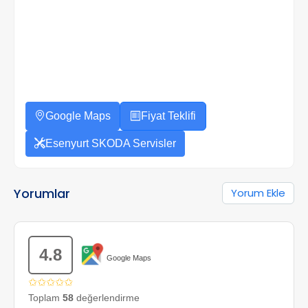
Google Maps
Fiyat Teklifi
Esenyurt SKODA Servisler
Yorumlar
Yorum Ekle
4.8
Google Maps
✩✩✩✩✩
Toplam
58
değerlendirme