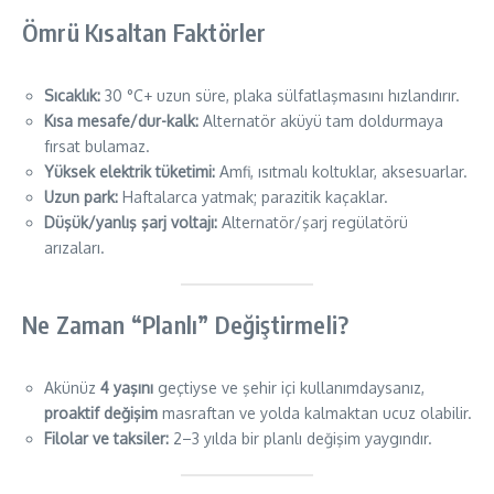
Ömrü Kısaltan Faktörler
Sıcaklık:
30 °C+ uzun süre, plaka sülfatlaşmasını hızlandırır.
Kısa mesafe/dur-kalk:
Alternatör aküyü tam doldurmaya
fırsat bulamaz.
Yüksek elektrik tüketimi:
Amfi, ısıtmalı koltuklar, aksesuarlar.
Uzun park:
Haftalarca yatmak; parazitik kaçaklar.
Düşük/yanlış şarj voltajı:
Alternatör/şarj regülatörü
arızaları.
Ne Zaman “Planlı” Değiştirmeli?
Akünüz
4 yaşını
geçtiyse ve şehir içi kullanımdaysanız,
proaktif değişim
masraftan ve yolda kalmaktan ucuz olabilir.
Filolar ve taksiler:
2–3 yılda bir planlı değişim yaygındır.