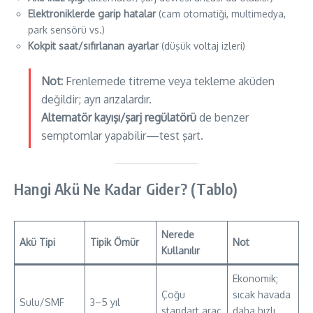
Elektroniklerde garip hatalar
(cam otomatiği, multimedya,
park sensörü vs.)
Kokpit saat/sıfırlanan ayarlar
(düşük voltaj izleri)
Not:
Frenlemede titreme veya tekleme aküden
değildir; ayrı arızalardır.
Alternatör kayışı/şarj regülatörü
de benzer
semptomlar yapabilir—test şart.
Hangi Akü Ne Kadar Gider? (Tablo)
Nerede
Akü Tipi
Tipik Ömür
Not
Kullanılır
Ekonomik;
Çoğu
sıcak havada
Sulu/SMF
3–5 yıl
standart araç
daha hızlı