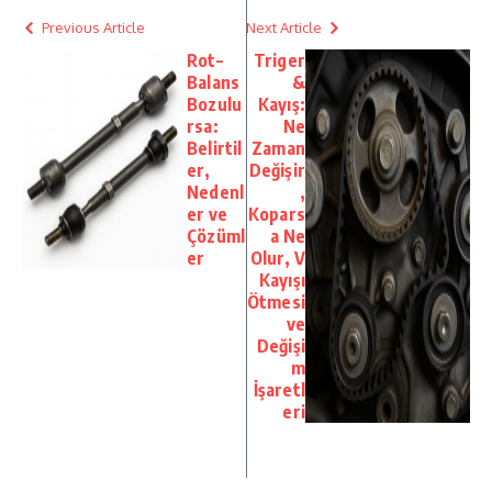
Previous Article
Next Article
Rot–
Triger
Balans
&
Bozulu
Kayış:
rsa:
Ne
Belirtil
Zaman
er,
Değişir
Nedenl
,
er ve
Kopars
Çözüml
a Ne
er
Olur, V
Kayışı
Ötmesi
ve
Değişi
m
İşaretl
eri