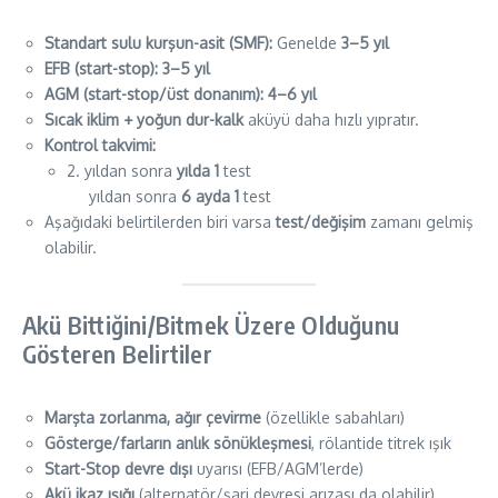
Standart sulu kurşun-asit (SMF):
Genelde
3–5 yıl
EFB (start-stop):
3–5 yıl
AGM (start-stop/üst donanım):
4–6 yıl
Sıcak iklim + yoğun dur-kalk
aküyü daha hızlı yıpratır.
Kontrol takvimi:
2. yıldan sonra
yılda 1
test
yıldan sonra
6 ayda 1
test
Aşağıdaki belirtilerden biri varsa
test/değişim
zamanı gelmiş
olabilir.
Akü Bittiğini/Bitmek Üzere Olduğunu
Gösteren Belirtiler
Marşta zorlanma, ağır çevirme
(özellikle sabahları)
Gösterge/farların anlık sönükleşmesi
, rölantide titrek ışık
Start-Stop devre dışı
uyarısı (EFB/AGM’lerde)
Akü ikaz ışığı
(alternatör/şarj devresi arızası da olabilir)