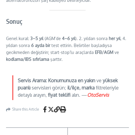
alternatörünüzün şarj kabiliyeti belirleyicidir.
Sonuç
Genel kural:
3–5 yıl
(AGM’de
4–6 yıl
). 2. yıldan sonra
her yıl
, 4.
yıldan sonra
6 ayda bir
test ettirin. Belirtiler başladıysa
gecikmeden değiştirin; start-stop’lu araçlarda
EFB/AGM
ve
kodlama/IBS sıfırlama
şarttır.
Servis Arama:
Konumunuza en yakın
ve
yüksek
puanlı
servisleri görün;
il/ilçe, marka
filtreleriyle
detaylı arayın,
fiyat teklifi
alın. —
OtoServis
Share this Article