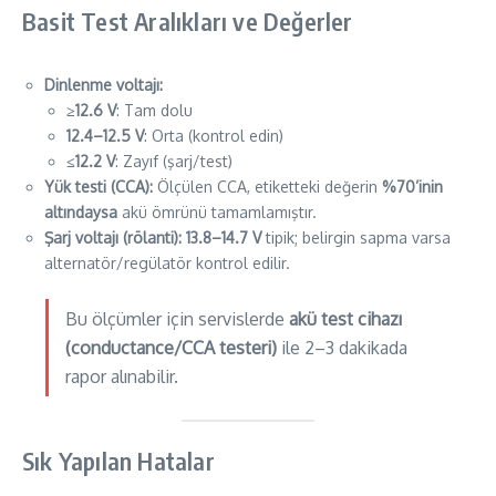
Basit Test Aralıkları ve Değerler
Dinlenme voltajı:
≥12.6 V
: Tam dolu
12.4–12.5 V
: Orta (kontrol edin)
≤12.2 V
: Zayıf (şarj/test)
Yük testi (CCA):
Ölçülen CCA, etiketteki değerin
%70’inin
altındaysa
akü ömrünü tamamlamıştır.
Şarj voltajı (rölanti):
13.8–14.7 V
tipik; belirgin sapma varsa
alternatör/regülatör kontrol edilir.
Bu ölçümler için servislerde
akü test cihazı
(conductance/CCA testeri)
ile 2–3 dakikada
rapor alınabilir.
Sık Yapılan Hatalar