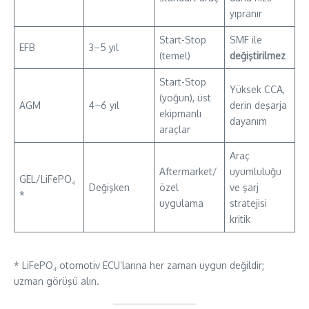
yıpranır
Start-Stop
SMF ile
EFB
3–5 yıl
(temel)
değiştirilmez
Start-Stop
Yüksek CCA,
(yoğun), üst
AGM
4–6 yıl
derin deşarja
ekipmanlı
dayanım
araçlar
Araç
Aftermarket/
uyumluluğu
GEL/LiFePO₄
Değişken
özel
ve şarj
*
uygulama
stratejisi
kritik
* LiFePO₄ otomotiv ECU’larına her zaman uygun değildir;
uzman görüşü alın.