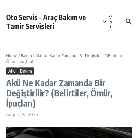
Skip to content
Oto Servis - Araç Bakım ve
M
en
Tamir Servisleri
u
Home
/
Bakım
/
Akü Ne Kadar Zamanda Bir Değiştirilir? (Belirtiler,
Ömür, İpuçları)
Akü
Bakım
Akü Ne Kadar Zamanda Bir
Değiştirilir? (Belirtiler, Ömür,
İpuçları)
August 19, 2025