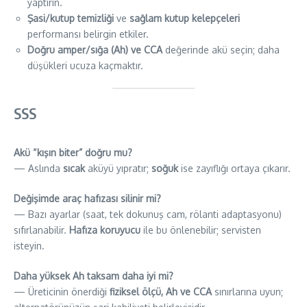
yaptırın.
Şasi/kutup temizliği
ve
sağlam kutup kelepçeleri
performansı belirgin etkiler.
Doğru amper/sığa (Ah) ve CCA
değerinde akü seçin; daha
düşükleri ucuza kaçmaktır.
SSS
Akü “kışın biter” doğru mu?
— Aslında
sıcak
aküyü yıpratır;
soğuk
ise zayıflığı ortaya çıkarır.
Değişimde araç hafızası silinir mi?
— Bazı ayarlar (saat, tek dokunuş cam, rölanti adaptasyonu)
sıfırlanabilir.
Hafıza koruyucu
ile bu önlenebilir; servisten
isteyin.
Daha yüksek Ah taksam daha iyi mi?
— Üreticinin önerdiği
fiziksel ölçü, Ah ve CCA
sınırlarına uyun;