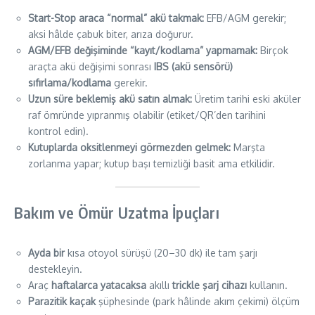
Start-Stop araca “normal” akü takmak:
EFB/AGM gerekir;
aksi hâlde çabuk biter, arıza doğurur.
AGM/EFB değişiminde “kayıt/kodlama” yapmamak:
Birçok
araçta akü değişimi sonrası
IBS (akü sensörü)
sıfırlama/kodlama
gerekir.
Uzun süre beklemiş akü satın almak:
Üretim tarihi eski aküler
raf ömründe yıpranmış olabilir (etiket/QR’den tarihini
kontrol edin).
Kutuplarda oksitlenmeyi görmezden gelmek:
Marşta
zorlanma yapar; kutup başı temizliği basit ama etkilidir.
Bakım ve Ömür Uzatma İpuçları
Ayda bir
kısa otoyol sürüşü (20–30 dk) ile tam şarjı
destekleyin.
Araç
haftalarca yatacaksa
akıllı
trickle şarj cihazı
kullanın.
Parazitik kaçak
şüphesinde (park hâlinde akım çekimi) ölçüm