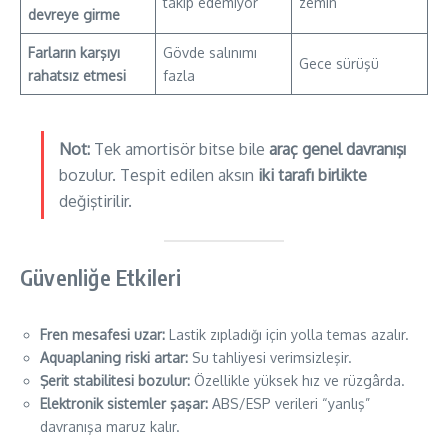
takip edemiyor
zemin
devreye girme
Farların karşıyı
Gövde salınımı
Gece sürüşü
rahatsız etmesi
fazla
Not:
Tek amortisör bitse bile
araç genel davranışı
bozulur. Tespit edilen aksın
iki tarafı birlikte
değiştirilir.
Güvenliğe Etkileri
Fren mesafesi uzar:
Lastik zıpladığı için yolla temas azalır.
Aquaplaning riski artar:
Su tahliyesi verimsizleşir.
Şerit stabilitesi bozulur:
Özellikle yüksek hız ve rüzgârda.
Elektronik sistemler şaşar:
ABS/ESP verileri “yanlış”
davranışa maruz kalır.