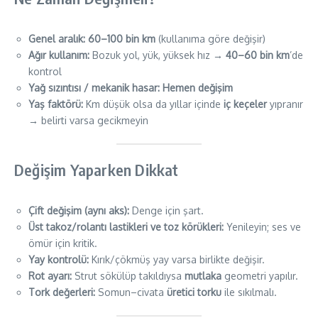
Genel aralık:
60–100 bin km
(kullanıma göre değişir)
Ağır kullanım:
Bozuk yol, yük, yüksek hız →
40–60 bin km
’de
kontrol
Yağ sızıntısı / mekanik hasar:
Hemen değişim
Yaş faktörü:
Km düşük olsa da yıllar içinde
iç keçeler
yıpranır
→ belirti varsa gecikmeyin
Değişim Yaparken Dikkat
Çift değişim (aynı aks):
Denge için şart.
Üst takoz/rolantı lastikleri ve toz körükleri:
Yenileyin; ses ve
ömür için kritik.
Yay kontrolü:
Kırık/çökmüş yay varsa birlikte değişir.
Rot ayarı:
Strut sökülüp takıldıysa
mutlaka
geometri yapılır.
Tork değerleri:
Somun–civata
üretici torku
ile sıkılmalı.