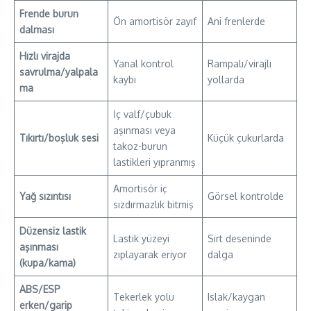
Frende burun
Ön amortisör zayıf
Ani frenlerde
dalması
Hızlı virajda
Yanal kontrol
Rampalı/virajlı
savrulma/yalpala
kaybı
yollarda
ma
İç valf/çubuk
aşınması veya
Tıkırtı/boşluk sesi
Küçük çukurlarda
takoz-burun
lastikleri yıpranmış
Amortisör iç
Yağ sızıntısı
Görsel kontrolde
sızdırmazlık bitmiş
Düzensiz lastik
Lastik yüzeyi
Sırt deseninde
aşınması
zıplayarak eriyor
dalga
(kupa/kama)
ABS/ESP
Tekerlek yolu
Islak/kaygan
erken/garip