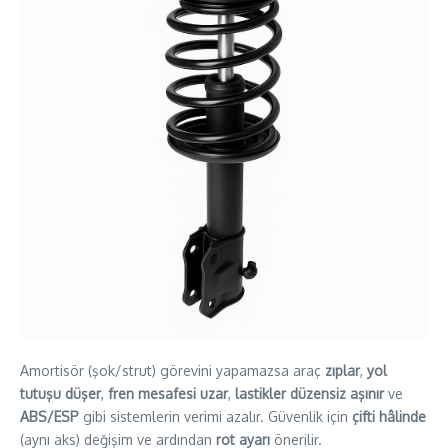
Amortisör (şok/strut) görevini yapamazsa araç
zıplar
,
yol
tutuşu düşer
,
fren mesafesi uzar
,
lastikler düzensiz aşınır
ve
ABS/ESP
gibi sistemlerin verimi azalır. Güvenlik için
çifti hâlinde
(aynı aks) değişim ve ardından
rot ayarı
önerilir.