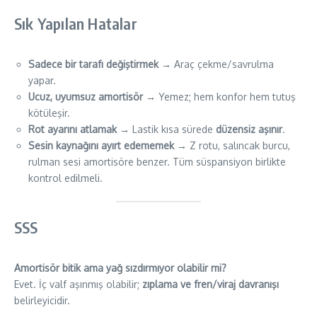
Sık Yapılan Hatalar
Sadece bir tarafı değiştirmek
→ Araç çekme/savrulma
yapar.
Ucuz, uyumsuz amortisör
→ Yemez; hem konfor hem tutuş
kötüleşir.
Rot ayarını atlamak
→ Lastik kısa sürede
düzensiz aşınır
.
Sesin kaynağını ayırt edememek
→ Z rotu, salıncak burcu,
rulman sesi amortisöre benzer. Tüm süspansiyon birlikte
kontrol edilmeli.
SSS
Amortisör bitik ama yağ sızdırmıyor olabilir mi?
Evet. İç valf aşınmış olabilir;
zıplama ve fren/viraj davranışı
belirleyicidir.