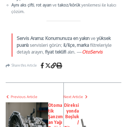
Aynı aks çifti
,
rot ayarı
ve
takoz/körük
yenilemesi ile kalıcı
çözüm.
Servis Arama:
Konumunuza en yakın
ve
yüksek
puanlı
servisleri görün;
il/ilçe, marka
filtreleriyle
detaylı arayın,
fiyat teklifi
alın. —
OtoServis
Share this Article
Previous Article
Next Article
Otoma
Direksi
tik
yonda
Şanzım
Boşluk
an Yağı
/