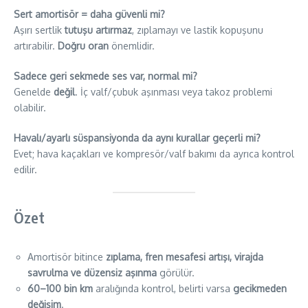
Sert amortisör = daha güvenli mi?
Aşırı sertlik
tutuşu artırmaz
, zıplamayı ve lastik kopuşunu
artırabilir.
Doğru oran
önemlidir.
Sadece geri sekmede ses var, normal mi?
Genelde
değil
. İç valf/çubuk aşınması veya takoz problemi
olabilir.
Havalı/ayarlı süspansiyonda da aynı kurallar geçerli mi?
Evet; hava kaçakları ve kompresör/valf bakımı da ayrıca kontrol
edilir.
Özet
Amortisör bitince
zıplama, fren mesafesi artışı, virajda
savrulma ve düzensiz aşınma
görülür.
60–100 bin km
aralığında kontrol, belirti varsa
gecikmeden
değişim
.