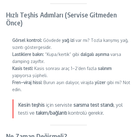
Hızlı Teşhis Adımları (Servise Gitmeden
Önce)
Görsel kontrol:
Gövdede
yağ izi
var mı? Tozla karışmış yağ,
sızıntı göstergesidir.
Lastiklere bakın:
“Kupa/kertik” gibi
dalgalı aşınma
varsa
damping zayıftır.
Kasis testi:
Kasis sonrası araç 1–2’den fazla
salınım
yapıyorsa şüpheli.
Fren–viraj hissi:
Burun aşırı dalıyor, virajda
yüzer
gibi mi? Not
edin.
Kesin teşhis
için serviste
sarsma test standı
, yol
testi ve
takım/bağlantı
kontrolü gerekir.
Ne Zaman Değişmeli?