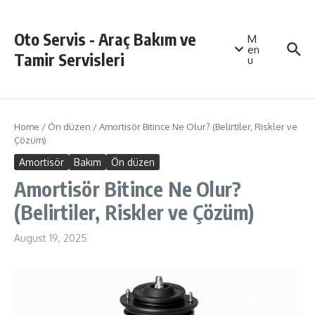
Skip to content
Oto Servis - Araç Bakım ve
M
en
Tamir Servisleri
u
Home
/
Ön düzen
/
Amortisör Bitince Ne Olur? (Belirtiler, Riskler ve
Çözüm)
Amortisör
Bakım
Ön düzen
Amortisör Bitince Ne Olur?
(Belirtiler, Riskler ve Çözüm)
August 19, 2025