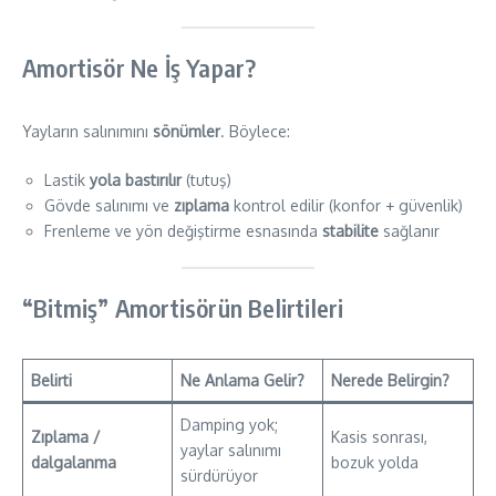
Amortisör Ne İş Yapar?
Yayların salınımını
sönümler
. Böylece:
Lastik
yola bastırılır
(tutuş)
Gövde salınımı ve
zıplama
kontrol edilir (konfor + güvenlik)
Frenleme ve yön değiştirme esnasında
stabilite
sağlanır
“Bitmiş” Amortisörün Belirtileri
Belirti
Ne Anlama Gelir?
Nerede Belirgin?
Damping yok;
Zıplama /
Kasis sonrası,
yaylar salınımı
dalgalanma
bozuk yolda
sürdürüyor