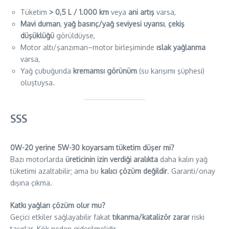
Tüketim
> 0,5 L / 1.000 km
veya
ani artış
varsa,
Mavi duman
,
yağ basınç/yağ seviyesi uyarısı
,
çekiş
düşüklüğü
görüldüyse,
Motor altı/şanzıman–motor birleşiminde
ıslak yağlanma
varsa,
Yağ çubuğunda
kremamsı görünüm
(su karışımı şüphesi)
oluştuysa.
SSS
0W-20 yerine 5W-30 koyarsam tüketim düşer mi?
Bazı motorlarda
üreticinin izin verdiği aralıkta
daha kalın yağ
tüketimi azaltabilir; ama bu
kalıcı çözüm değildir
. Garanti/onay
dışına çıkma.
Katkı yağları çözüm olur mu?
Geçici etkiler sağlayabilir fakat
tıkanma/katalizör zarar
riski
taşırlar. Kök neden giderilmelidir.