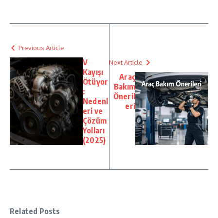
Previous Article
V
Next Article
Kayışı
Araç
Ötüyor
Bakım
:
Öneril
Nedenl
eri
eri ve
Çözüm
Yolları
(2025)
Related Posts