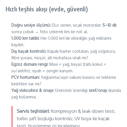
Hızlı teşhis akışı (evde, güvenli)
Doğru seviye ölçümü:
Düz zemin, sıcak motordan
5–10 dk
sonra çubuk → foto çekerek km ile not al.
1.000 km takibi:
Her 1.000 km’de eklediğin yağ miktarını
kaydet.
Dış kaçak kontrolü:
Kapak/karter contaları, yağ soğutucu,
filtre yuvası, müşür; alt muhafaza ıslak mı?
Egzoz dumanı rengi:
Mavi = yağ; beyaz (tatlı koku) =
su/antifriz; siyah = zengin karışım.
PCV hortumları:
Yağlanma/aşırı vakum basıncı ve tekleme
belirtileri var mı?
Yağ viskozitesi & onayı:
Üreticinin önerdiği
sınıf/onay
dışında
yağ kullanma.
Servis teşhisleri:
Kompresyon & leak-down testi,
turbo şaft boşluğu kontrolü, UV boya ile kaçak
testi, buji/emme izi incelemesi.