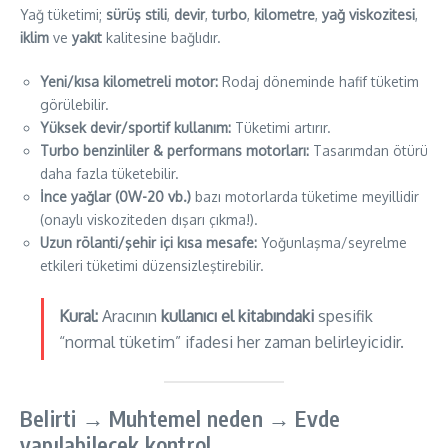
Yağ tüketimi;
sürüş stili
,
devir
,
turbo
,
kilometre
,
yağ viskozitesi
,
iklim
ve
yakıt
kalitesine bağlıdır.
Yeni/kısa kilometreli motor:
Rodaj döneminde hafif tüketim
görülebilir.
Yüksek devir/sportif kullanım:
Tüketimi artırır.
Turbo benzinliler & performans motorları:
Tasarımdan ötürü
daha fazla tüketebilir.
İnce yağlar (0W-20 vb.)
bazı motorlarda tüketime meyillidir
(onaylı viskoziteden dışarı çıkma!).
Uzun rölanti/şehir içi kısa mesafe:
Yoğunlaşma/seyrelme
etkileri tüketimi düzensizleştirebilir.
Kural:
Aracının
kullanıcı el kitabındaki
spesifik
“normal tüketim” ifadesi her zaman belirleyicidir.
Belirti → Muhtemel neden → Evde
yapılabilecek kontrol