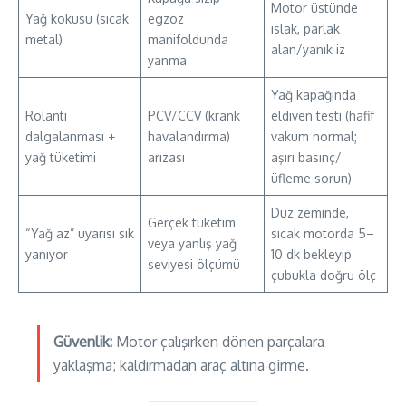
Motor üstünde
Yağ kokusu (sıcak
egzoz
ıslak, parlak
metal)
manifoldunda
alan/yanık iz
yanma
Yağ kapağında
Rölanti
PCV/CCV (krank
eldiven testi (hafif
dalgalanması +
havalandırma)
vakum normal;
yağ tüketimi
arızası
aşırı basınç/
üfleme sorun)
Düz zeminde,
Gerçek tüketim
“Yağ az” uyarısı sık
sıcak motorda 5–
veya yanlış yağ
yanıyor
10 dk bekleyip
seviyesi ölçümü
çubukla doğru ölç
Güvenlik:
Motor çalışırken dönen parçalara
yaklaşma; kaldırmadan araç altına girme.