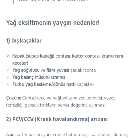
Yağ eksiltmenin yaygın nedenleri
1)
Dış kaçaklar
Kapak (subap kapağı) contası
,
karter contası
,
krank/cam
keçeleri
Yağ soğutucu
ve
filtre yuvası
çatlak/conta
Yağ basınç müşürü
sızıntısı
Turbo yağ besleme/dönüş hattı
kaçakları
Çözüm:
Conta/keçe ve bağlantıların yenilenmesi, yüzey
temizliği; gevşek torkların servis değerine alınması.
2)
PCV/CCV (Krank havalandırma) arızası
Aşırı karter basıncı yağı emme hattına taşır → tüketim, duman,