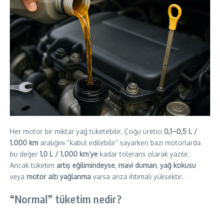
Her motor bir miktar yağ tüketebilir. Çoğu üretici
0,1–0,5 L /
1.000 km
aralığını “kabul edilebilir” sayarken bazı motorlarda
bu değer
1,0 L / 1.000 km’ye
kadar tolerans olarak yazılır.
Ancak tüketim
artış eğilimindeyse
,
mavi duman
,
yağ kokusu
veya
motor altı yağlanma
varsa arıza ihtimali yüksektir.
“Normal” tüketim nedir?