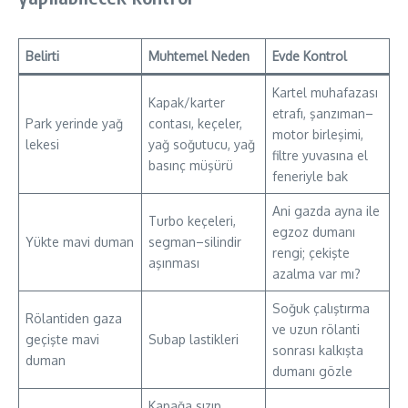
Belirti
Muhtemel Neden
Evde Kontrol
Kartel muhafazası
Kapak/karter
etrafı, şanzıman–
Park yerinde yağ
contası, keçeler,
motor birleşimi,
lekesi
yağ soğutucu, yağ
filtre yuvasına el
basınç müşürü
feneriyle bak
Ani gazda ayna ile
Turbo keçeleri,
egzoz dumanı
Yükte mavi duman
segman–silindir
rengi; çekişte
aşınması
azalma var mı?
Soğuk çalıştırma
Rölantiden gaza
ve uzun rölanti
geçişte mavi
Subap lastikleri
sonrası kalkışta
duman
dumanı gözle
Kapağa sızıp