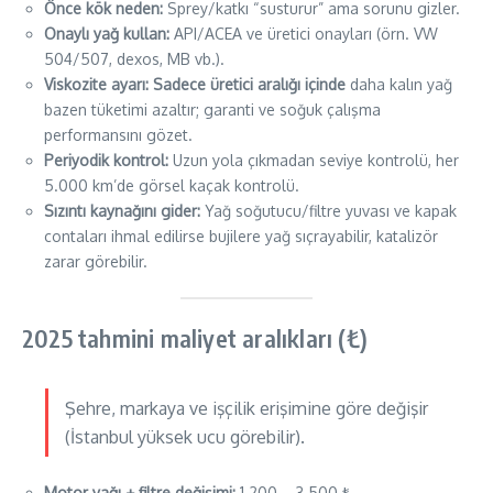
Önce kök neden:
Sprey/katkı “susturur” ama sorunu gizler.
Onaylı yağ kullan:
API/ACEA ve üretici onayları (örn. VW
504/507, dexos, MB vb.).
Viskozite ayarı:
Sadece üretici aralığı içinde
daha kalın yağ
bazen tüketimi azaltır; garanti ve soğuk çalışma
performansını gözet.
Periyodik kontrol:
Uzun yola çıkmadan seviye kontrolü, her
5.000 km’de görsel kaçak kontrolü.
Sızıntı kaynağını gider:
Yağ soğutucu/filtre yuvası ve kapak
contaları ihmal edilirse bujilere yağ sıçrayabilir, katalizör
zarar görebilir.
2025 tahmini maliyet aralıkları (₺)
Şehre, markaya ve işçilik erişimine göre değişir
(İstanbul yüksek ucu görebilir).
Motor yağı + filtre değişimi:
1.200 – 3.500 ₺