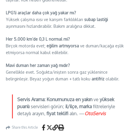
LPG’li araçlar daha çok yağ yakar mı?
Yüksek çalışma ısısı ve karışım farklılıkları
subap lastiği
aşınmasını hızlandırabilir. Bakım aralığına dikkat.
Her 5.000 km’de 0,3 L normal mi?
Birçok motorda evet;
eğilim artmıyorsa
ve duman/kaçağa eşlik
etmiyorsa normal kabul edilebilir.
Mavi duman her zaman yağ mıdır?
Genellikle evet. Soğukta/inişten sonra gaz yüklenince
belirginleşir. Beyaz yoğun duman + tatlı koku
antifriz
olabilir.
Servis Arama:
Konumunuza en yakın
ve
yüksek
puanlı
servisleri görün;
il/ilçe, marka
filtreleriyle
detaylı arayın,
fiyat teklifi
alın. —
OtoServis
Share this Article