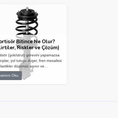
rtisör Bitince Ne Olur?
lirtiler, Riskler ve Çözüm)
isör (şok/strut) görevini yapamazsa
zıplar, yol tutuşu düşer, fren mesafesi
 lastikler düzensiz aşınır ve...
vamını Oku