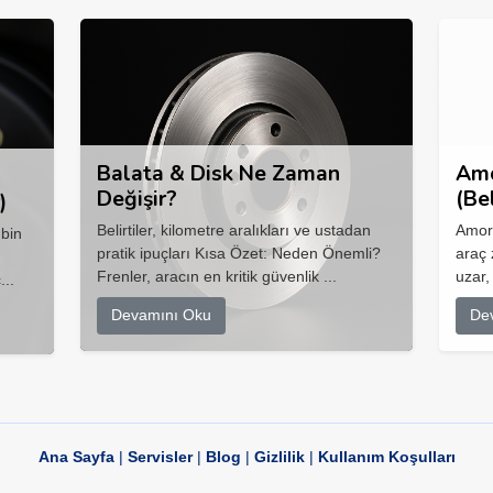
Balata & Disk Ne Zaman
Amo
Değişir?
(Be
)
Belirtiler, kilometre aralıkları ve ustadan
Amort
 bin
pratik ipuçları Kısa Özet: Neden Önemli?
araç 
Frenler, aracın en kritik güvenlik ...
uzar,
...
Devamını Oku
De
Ana Sayfa
|
Servisler
|
Blog
|
Gizlilik
|
Kullanım Koşulları