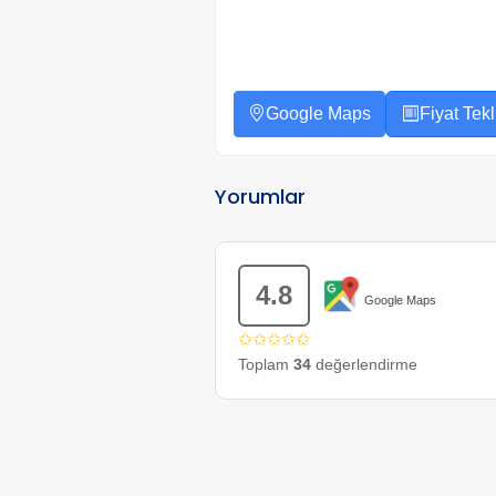
Google Maps
Fiyat Tekli
Yorumlar
4.8
Google Maps
✩✩✩✩✩
Toplam
34
değerlendirme