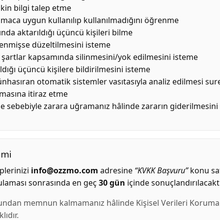
kin bilgi talep etme
amaca uygun kullanılıp kullanılmadığını öğrenme
ında aktarıldığı üçüncü kişileri bilme
şlenmişse düzeltilmesini isteme
şartlar kapsamında silinmesini/yok edilmesini isteme
ldığı üçüncü kişilere bildirilmesini isteme
ünhasıran otomatik sistemler vasıtasıyla analiz edilmesi suret
masına itiraz etme
e sebebiyle zarara uğramanız hâlinde zararın giderilmesini
emi
eplerinizi
info@ozzmo.com
adresine
“KVKK Başvuru”
konu satı
rulaması sonrasında en geç
30 gün
içinde sonuçlandırılacaktı
ndan memnun kalmamanız hâlinde Kişisel Verileri Korum
lıdır.