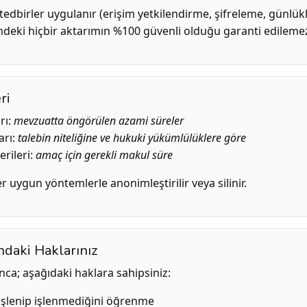
tedbirler uygulanır (erişim yetkilendirme, şifreleme, günlü
indeki hiçbir aktarımın %100 güvenli olduğu garanti edileme
ri
rı:
mevzuatta öngörülen azami süreler
arı:
talebin niteliğine ve hukuki yükümlülüklere göre
erileri:
amaç için gerekli makul süre
 uygun yöntemlerle anonimleştirilir veya silinir.
daki Haklarınız
nca; aşağıdaki haklara sahipsiniz:
n işlenip işlenmediğini öğrenme