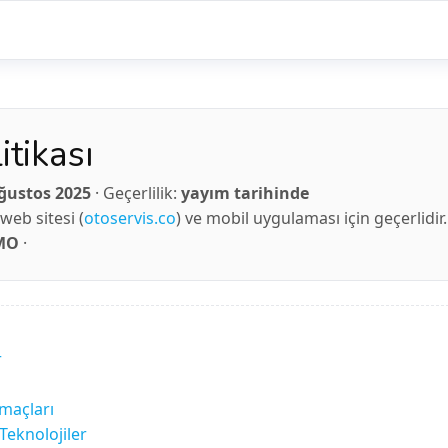
itikası
ğustos 2025
· Geçerlilik:
yayım tarihinde
web sitesi (
otoservis.co
) ve mobil uygulaması için geçerlidir.
MO
·
r
Amaçları
Teknolojiler