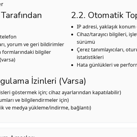
er
ı Tarafından
2.2. Otomatik To
IP adresi, yaklaşık konum 
Cihaz/tarayıcı bilgileri, i
 telefon
sürümü
arı, yorum ve geri bildirimler
Çerez tanımlayıcıları, otu
im formlarındaki bilgiler
istatistikleri
(varsa)
Hata günlükleri ve perfor
gulama İzinleri (Varsa)
sleri göstermek için; cihaz ayarlarından kapatılabilir)
umları ve bilgilendirmeler için)
rik ve medya yükleme/indirme, bağlantı)