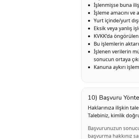
İşlenmişse buna iliş
İşleme amacını ve 
Yurt içinde/yurt dış
Eksik veya yanlış i
KVKK’da öngörülen 
Bu işlemlerin aktarı
İşlenen verilerin m
sonucun ortaya çık
Kanuna aykırı işlem
10) Başvuru Yönt
Haklarınıza ilişkin tal
Talebiniz, kimlik doğ
Başvurunuzun sonucu
başvurma hakkınız sak