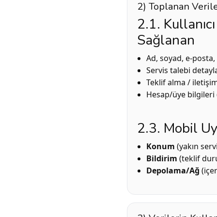
2) Toplanan Veril
2.1. Kullanıc
Sağlanan
Ad, soyad, e-posta,
Servis talebi detayl
Teklif alma / iletiş
Hesap/üye bilgileri 
2.3. Mobil Uy
Konum
(yakın servi
Bildirim
(teklif dur
Depolama/Ağ
(içe