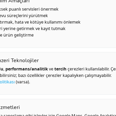
anım Amaçları
ksek puanlı servisleri önermek
ndevu süreçlerini yürütmek
rtırmak, hata ve kötüye kullanımı önlemek
i yerine getirmek ve kayıt tutmak
 ve ürün geliştirme
zeri Teknolojiler
lu
,
performans/analitik
ve
tercih
çerezleri kullanılabilir. Çe
lirsiniz; bazı özellikler çerezler kapalıyken çalışmayabilir.
litikası
(varsa).
izmetleri
ata raporlama gibi işlevler için Google Maps, Google Analytic