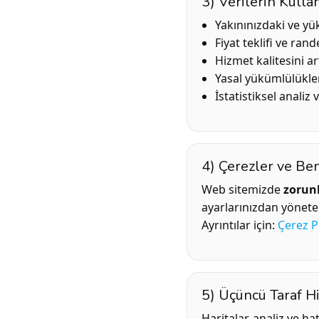
3) Verilerin Kull
Yakınınızdaki ve yü
Fiyat teklifi ve ra
Hizmet kalitesini a
Yasal yükümlülükler
İstatistiksel analiz
4) Çerezler ve Ben
Web sitemizde
zorun
ayarlarınızdan yönetebi
Ayrıntılar için:
Çerez Po
5) Üçüncü Taraf H
Haritalar, analiz ve h