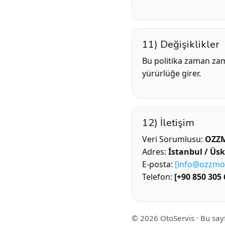
11) Değişiklikler
Bu politika zaman zam
yürürlüğe girer.
12) İletişim
Veri Sorumlusu:
OZZ
Adres:
İstanbul / Üs
E-posta:
[
info@ozzmo
Telefon:
[+90 850 305 
©
2026
OtoServis · Bu say