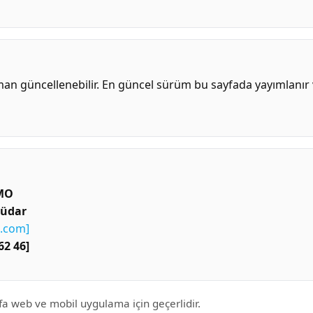
an güncellenebilir. En güncel sürüm bu sayfada yayımlanır 
MO
küdar
.com
]
62 46]
fa web ve mobil uygulama için geçerlidir.