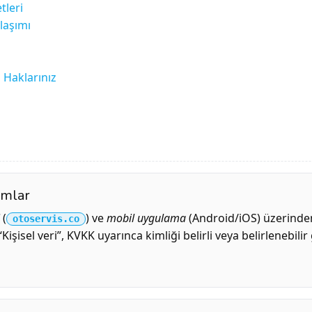
tleri
laşımı
Haklarınız
ımlar
(
) ve
mobil uygulama
(Android/iOS) üzerind
otoservis.co
Kişisel veri”, KVKK uyarınca kimliği belirli veya belirlenebilir 