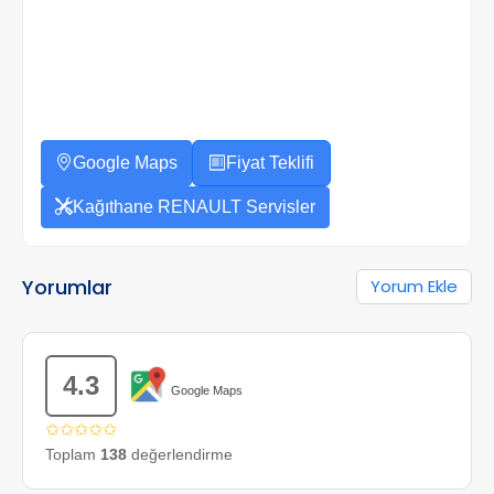
Google Maps
Fiyat Teklifi
Kağıthane RENAULT Servisler
Yorumlar
Yorum Ekle
4.3
Google Maps
✩✩✩✩✩
Toplam
138
değerlendirme