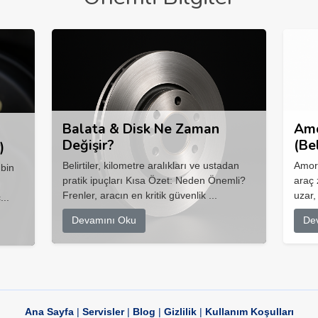
Balata & Disk Ne Zaman
Amo
Değişir?
(Be
)
Belirtiler, kilometre aralıkları ve ustadan
Amort
 bin
pratik ipuçları Kısa Özet: Neden Önemli?
araç 
Frenler, aracın en kritik güvenlik ...
uzar,
...
Devamını Oku
De
Ana Sayfa
|
Servisler
|
Blog
|
Gizlilik
|
Kullanım Koşulları