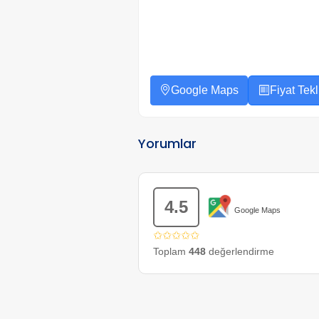
Google Maps
Fiyat Tekli
Yorumlar
4.5
Google Maps
✩✩✩✩✩
Toplam
448
değerlendirme