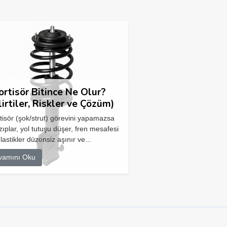
rtisör Bitince Ne Olur?
lirtiler, Riskler ve Çözüm)
isör (şok/strut) görevini yapamazsa
zıplar, yol tutuşu düşer, fren mesafesi
 lastikler düzensiz aşınır ve...
vamını Oku