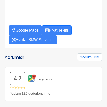
Google Maps
Fiyat Teklifi
Avcılar BMW Servisler
Yorumlar
Yorum Ekle
4.7
Google Maps
✩✩✩✩✩
Toplam
120
değerlendirme