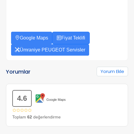
Google Maps
Fiyat Teklifi
Ümraniye PEUGEOT Servisler
Yorumlar
Yorum Ekle
4.6
Google Maps
✩✩✩✩✩
Toplam
62
değerlendirme