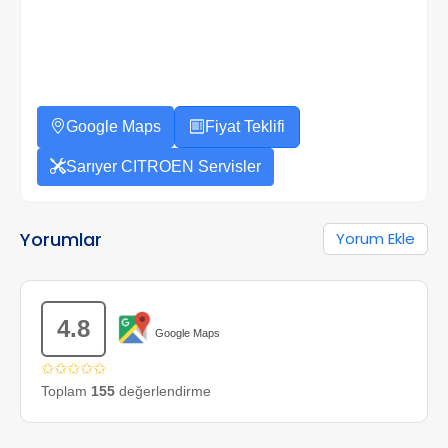
Google Maps
Fiyat Teklifi
Sarıyer CITROEN Servisler
Yorumlar
Yorum Ekle
4.8
Google Maps
✩✩✩✩✩
Toplam
155
değerlendirme