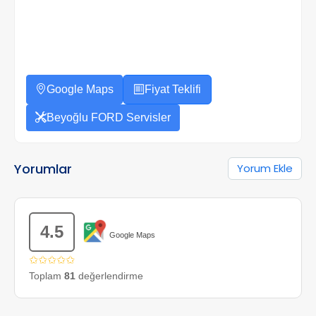
Google Maps
Fiyat Teklifi
Beyoğlu FORD Servisler
Yorumlar
Yorum Ekle
4.5
Google Maps
✩✩✩✩✩
Toplam
81
değerlendirme