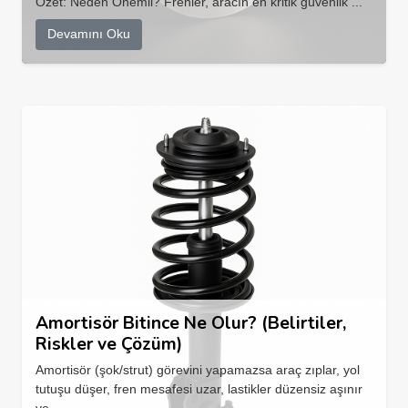
Özet: Neden Önemli? Frenler, aracın en kritik güvenlik ...
Devamını Oku
Amortisör Bitince Ne Olur? (Belirtiler,
Riskler ve Çözüm)
Amortisör (şok/strut) görevini yapamazsa araç zıplar, yol
tutuşu düşer, fren mesafesi uzar, lastikler düzensiz aşınır