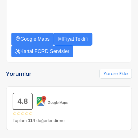
Google Maps
Fiyat Teklifi
Kartal FORD Servisler
Yorumlar
Yorum Ekle
4.8
Google Maps
✩✩✩✩✩
Toplam
114
değerlendirme