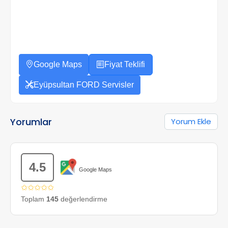
Google Maps
Fiyat Teklifi
Eyüpsultan FORD Servisler
Yorumlar
Yorum Ekle
4.5
Google Maps
✩✩✩✩✩
Toplam
145
değerlendirme