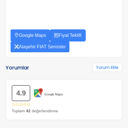
Google Maps
Fiyat Teklifi
Ataşehir FIAT Servisler
Yorumlar
Yorum Ekle
4.9
Google Maps
✩✩✩✩✩
Toplam
42
değerlendirme