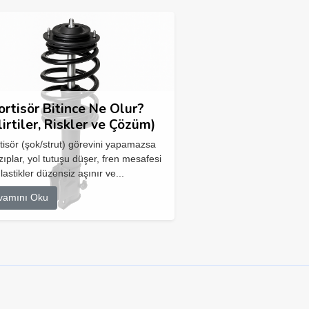
rtisör Bitince Ne Olur?
lirtiler, Riskler ve Çözüm)
isör (şok/strut) görevini yapamazsa
zıplar, yol tutuşu düşer, fren mesafesi
 lastikler düzensiz aşınır ve...
vamını Oku