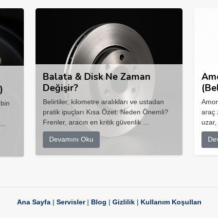
Balata & Disk Ne Zaman
Amo
Değişir?
(Be
)
Belirtiler, kilometre aralıkları ve ustadan
Amort
 bin
pratik ipuçları Kısa Özet: Neden Önemli?
araç 
Frenler, aracın en kritik güvenlik ...
uzar,
...
Devamını Oku
De
Ana Sayfa
|
Servisler
|
Blog
|
Gizlilik
|
Kullanım Koşulları