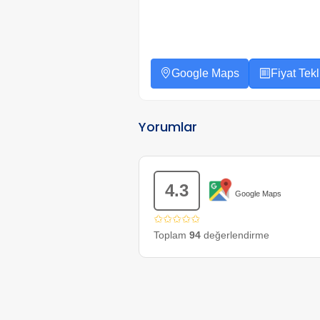
Google Maps
Fiyat Tekli
Yorumlar
4.3
Google Maps
✩✩✩✩✩
Toplam
94
değerlendirme