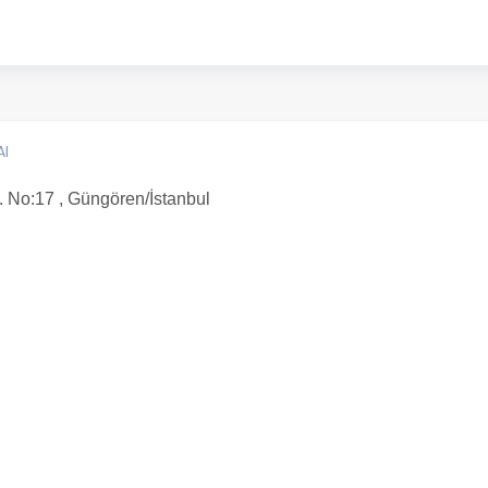
AI
No:17 , Güngören/İstanbul