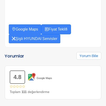
Google Maps
Fiyat Teklifi
Şişli HYUNDAI Servisler
Yorumlar
Yorum Ekle
4.8
Google Maps
✩✩✩✩✩
Toplam
111
değerlendirme