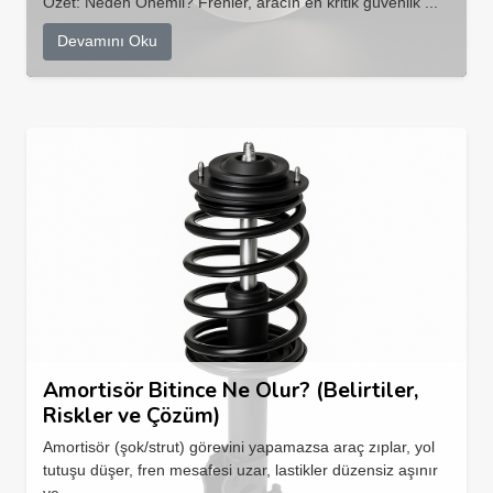
Özet: Neden Önemli? Frenler, aracın en kritik güvenlik ...
Devamını Oku
Amortisör Bitince Ne Olur? (Belirtiler,
Riskler ve Çözüm)
Amortisör (şok/strut) görevini yapamazsa araç zıplar, yol
tutuşu düşer, fren mesafesi uzar, lastikler düzensiz aşınır