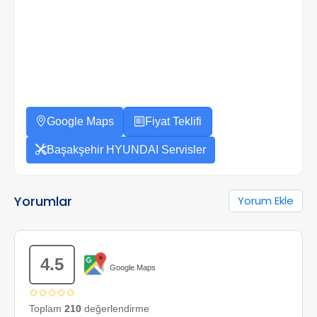
Google Maps
Fiyat Teklifi
Başakşehir HYUNDAI Servisler
Yorumlar
Yorum Ekle
4.5
Google Maps
✩✩✩✩✩
Toplam
210
değerlendirme