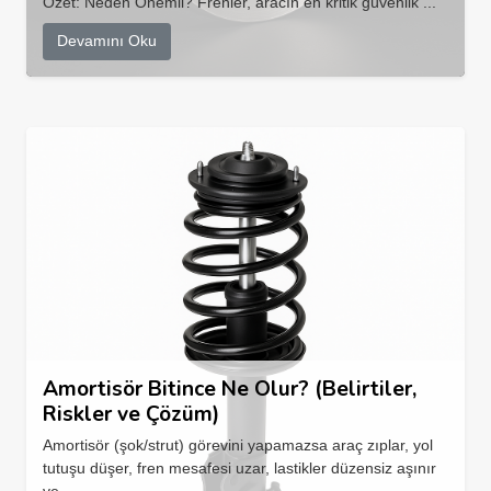
Özet: Neden Önemli? Frenler, aracın en kritik güvenlik ...
Devamını Oku
Amortisör Bitince Ne Olur? (Belirtiler,
Riskler ve Çözüm)
Amortisör (şok/strut) görevini yapamazsa araç zıplar, yol
tutuşu düşer, fren mesafesi uzar, lastikler düzensiz aşınır