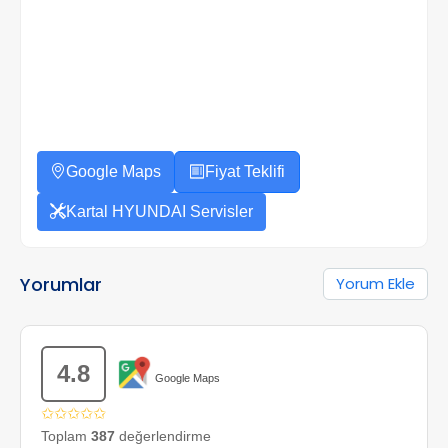
Google Maps
Fiyat Teklifi
Kartal HYUNDAI Servisler
Yorumlar
Yorum Ekle
4.8
Google Maps
✩✩✩✩✩
Toplam
387
değerlendirme