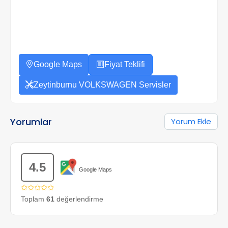
Google Maps
Fiyat Teklifi
Zeytinburnu VOLKSWAGEN Servisler
Yorumlar
Yorum Ekle
4.5
Google Maps
✩✩✩✩✩
Toplam
61
değerlendirme