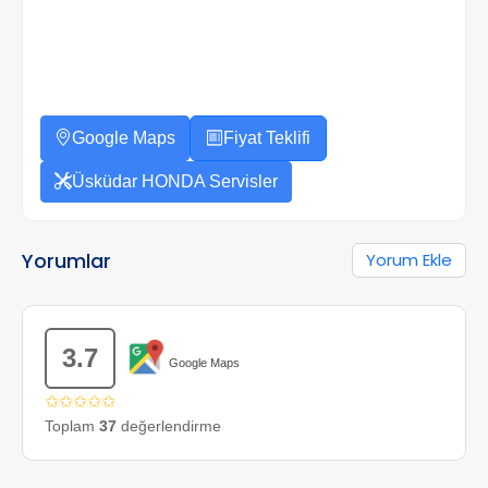
Google Maps
Fiyat Teklifi
Üsküdar HONDA Servisler
Yorumlar
Yorum Ekle
3.7
Google Maps
✩✩✩✩✩
Toplam
37
değerlendirme