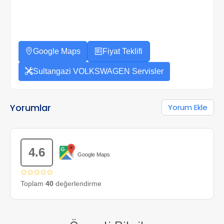
Google Maps
Fiyat Teklifi
Sultangazi VOLKSWAGEN Servisler
Yorumlar
Yorum Ekle
4.6
Google Maps
✩✩✩✩✩
Toplam
40
değerlendirme