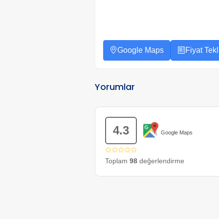
Google Maps
Fiyat Tekli
Yorumlar
4.3
Google Maps
✩✩✩✩✩
Toplam
98
değerlendirme