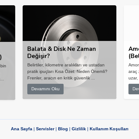
Balata & Disk Ne Zaman
Amo
Değişir?
(Be
)
Belirtiler, kilometre aralıkları ve ustadan
Amort
 bin
pratik ipuçları Kısa Özet: Neden Önemli?
araç 
Frenler, aracın en kritik güvenlik ...
uzar,
...
Devamını Oku
De
Ana Sayfa
|
Servisler
|
Blog
|
Gizlilik
|
Kullanım Koşulları