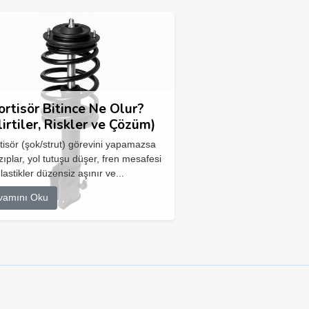
rtisör Bitince Ne Olur?
lirtiler, Riskler ve Çözüm)
isör (şok/strut) görevini yapamazsa
zıplar, yol tutuşu düşer, fren mesafesi
 lastikler düzensiz aşınır ve...
vamını Oku