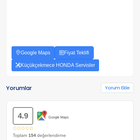
Google Maps
Fiyat Teklifi
Küçükçekmece HONDA Servisler
Yorumlar
Yorum Ekle
4.9
Google Maps
✩✩✩✩✩
Toplam
154
değerlendirme