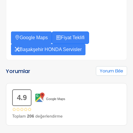
Google Maps
Fiyat Teklifi
Başakşehir HONDA Servisler
Yorumlar
Yorum Ekle
4.9
Google Maps
✩✩✩✩✩
Toplam
206
değerlendirme