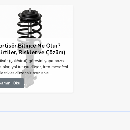
rtisör Bitince Ne Olur?
lirtiler, Riskler ve Çözüm)
isör (şok/strut) görevini yapamazsa
zıplar, yol tutuşu düşer, fren mesafesi
 lastikler düzensiz aşınır ve...
vamını Oku