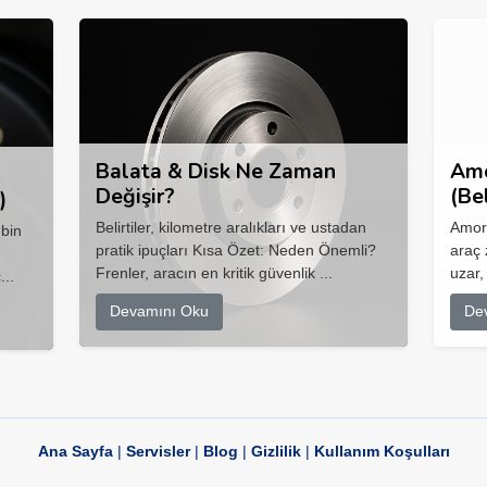
Balata & Disk Ne Zaman
Amo
Değişir?
(Be
)
Belirtiler, kilometre aralıkları ve ustadan
Amort
 bin
pratik ipuçları Kısa Özet: Neden Önemli?
araç 
Frenler, aracın en kritik güvenlik ...
uzar,
...
Devamını Oku
De
Ana Sayfa
|
Servisler
|
Blog
|
Gizlilik
|
Kullanım Koşulları