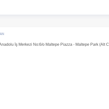
SAN
Anadolu İş Merkezi No:6/o Maltepe Piazza - Maltepe Park (Alt Ca