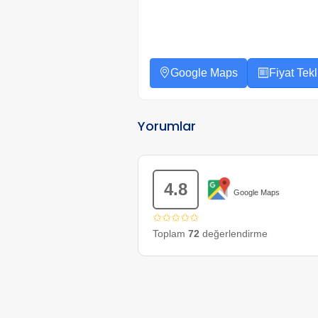
Google Maps
Fiyat Tekli
Yorumlar
4.8
Google Maps
✩✩✩✩✩
Toplam
72
değerlendirme