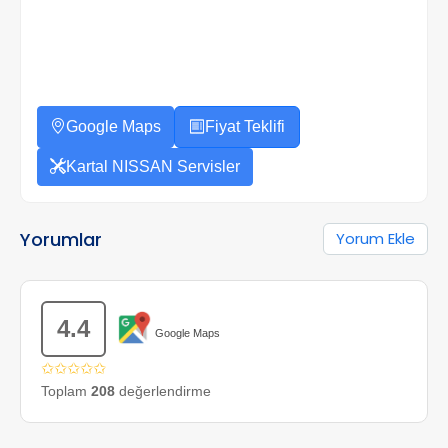
Google Maps
Fiyat Teklifi
Kartal NISSAN Servisler
Yorumlar
Yorum Ekle
4.4
Google Maps
✩✩✩✩✩
Toplam
208
değerlendirme