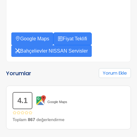
Google Maps
Fiyat Teklifi
Bahçelievler NISSAN Servisler
Yorumlar
Yorum Ekle
4.1
Google Maps
✩✩✩✩✩
Toplam
867
değerlendirme