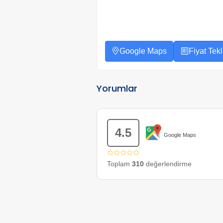
Google Maps
Fiyat Tekli
Yorumlar
4.5
Google Maps
✩✩✩✩✩
Toplam
310
değerlendirme