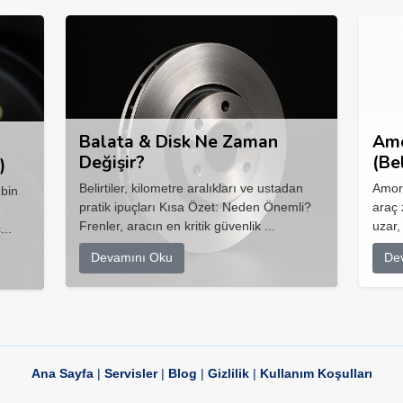
Balata & Disk Ne Zaman
Amo
Değişir?
(Be
)
Belirtiler, kilometre aralıkları ve ustadan
Amort
 bin
pratik ipuçları Kısa Özet: Neden Önemli?
araç 
Frenler, aracın en kritik güvenlik ...
uzar,
...
Devamını Oku
De
Ana Sayfa
|
Servisler
|
Blog
|
Gizlilik
|
Kullanım Koşulları