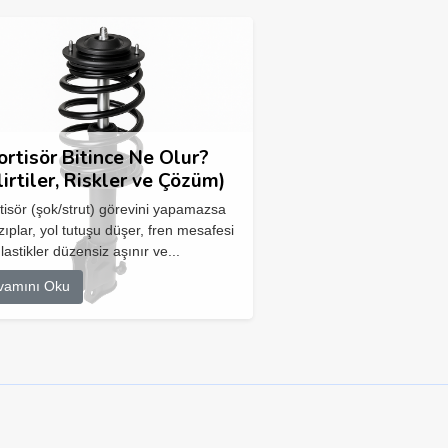
rtisör Bitince Ne Olur?
lirtiler, Riskler ve Çözüm)
isör (şok/strut) görevini yapamazsa
zıplar, yol tutuşu düşer, fren mesafesi
 lastikler düzensiz aşınır ve...
vamını Oku