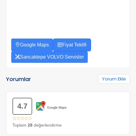
Google Maps
Fiyat Teklifi
Sancaktepe VOLVO Servisler
Yorumlar
Yorum Ekle
4.7
Google Maps
✩✩✩✩✩
Toplam
28
değerlendirme