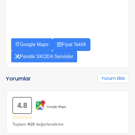
Google Maps
Fiyat Teklifi
Pendik SKODA Servisler
Yorumlar
Yorum Ekle
4.8
Google Maps
✩✩✩✩✩
Toplam
410
değerlendirme