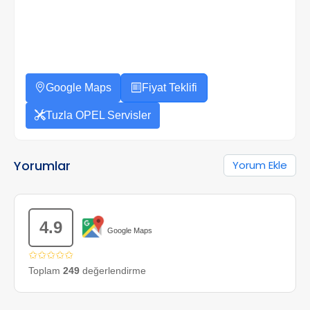
Google Maps
Fiyat Teklifi
Tuzla OPEL Servisler
Yorumlar
Yorum Ekle
4.9
Google Maps
✩✩✩✩✩
Toplam
249
değerlendirme