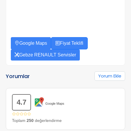
Google Maps
Fiyat Teklifi
Gebze RENAULT Servisler
Yorumlar
Yorum Ekle
4.7
Google Maps
✩✩✩✩✩
Toplam
250
değerlendirme