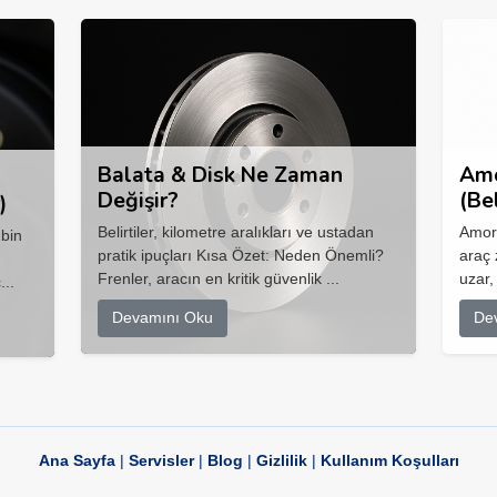
Balata & Disk Ne Zaman
Amo
Değişir?
(Be
)
Belirtiler, kilometre aralıkları ve ustadan
Amort
 bin
pratik ipuçları Kısa Özet: Neden Önemli?
araç 
Frenler, aracın en kritik güvenlik ...
uzar,
...
Devamını Oku
De
Ana Sayfa
|
Servisler
|
Blog
|
Gizlilik
|
Kullanım Koşulları