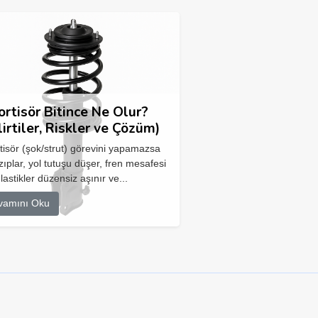
rtisör Bitince Ne Olur?
lirtiler, Riskler ve Çözüm)
isör (şok/strut) görevini yapamazsa
zıplar, yol tutuşu düşer, fren mesafesi
 lastikler düzensiz aşınır ve...
vamını Oku