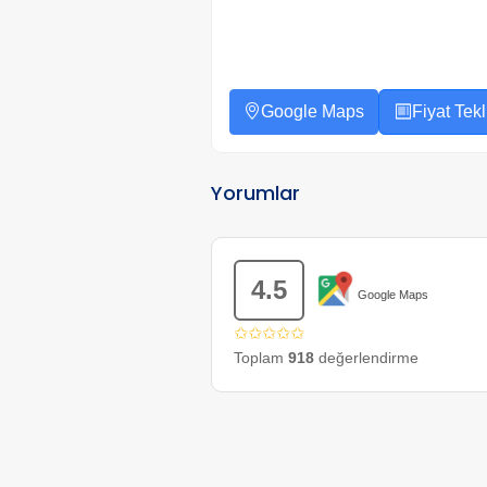
Google Maps
Fiyat Tekli
Yorumlar
4.5
Google Maps
✩✩✩✩✩
Toplam
918
değerlendirme