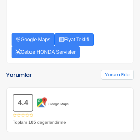
Google Maps
Fiyat Teklifi
Gebze HONDA Servisler
Yorumlar
Yorum Ekle
4.4
Google Maps
✩✩✩✩✩
Toplam
105
değerlendirme