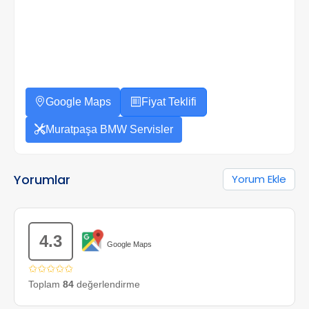
Google Maps
Fiyat Teklifi
Muratpaşa BMW Servisler
Yorumlar
Yorum Ekle
4.3
Google Maps
✩✩✩✩✩
Toplam
84
değerlendirme