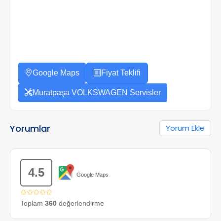
Google Maps
Fiyat Teklifi
Muratpaşa VOLKSWAGEN Servisler
Yorumlar
Yorum Ekle
4.5
Google Maps
✩✩✩✩✩
Toplam
360
değerlendirme