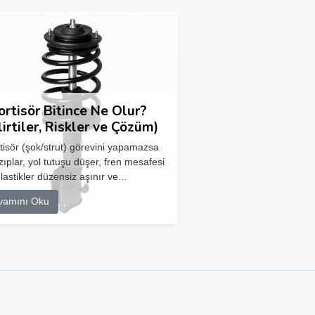
rtisör Bitince Ne Olur?
lirtiler, Riskler ve Çözüm)
isör (şok/strut) görevini yapamazsa
zıplar, yol tutuşu düşer, fren mesafesi
 lastikler düzensiz aşınır ve...
vamını Oku