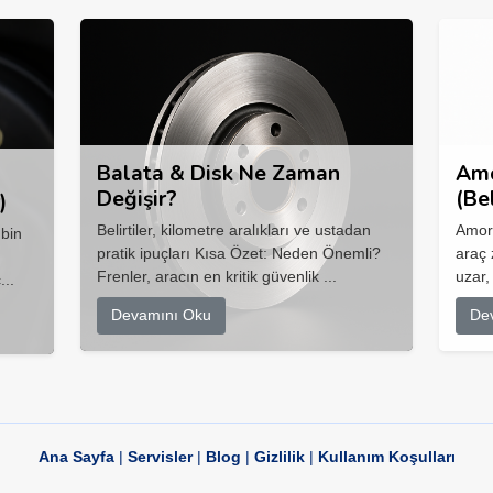
Balata & Disk Ne Zaman
Amo
Değişir?
(Be
)
Belirtiler, kilometre aralıkları ve ustadan
Amort
 bin
pratik ipuçları Kısa Özet: Neden Önemli?
araç 
Frenler, aracın en kritik güvenlik ...
uzar,
...
Devamını Oku
De
Ana Sayfa
|
Servisler
|
Blog
|
Gizlilik
|
Kullanım Koşulları