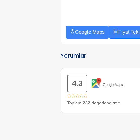
Google Maps
Fiyat Tekli
Yorumlar
4.3
Google Maps
✩✩✩✩✩
Toplam
282
değerlendirme