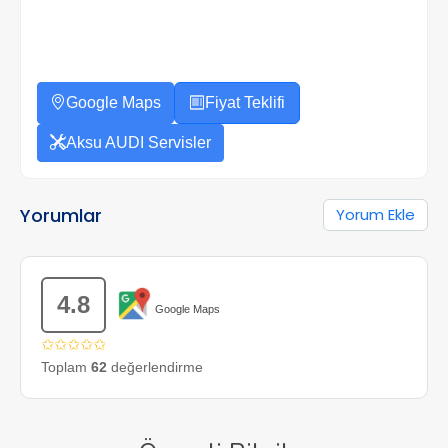
Google Maps
Fiyat Teklifi
Aksu AUDI Servisler
Yorumlar
Yorum Ekle
4.8
Google Maps
✩✩✩✩✩
Toplam
62
değerlendirme